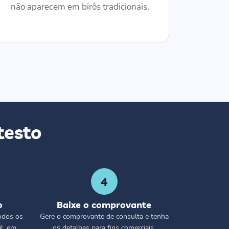
não aparecem em birôs tradicionais.
testo
4
o
Baixe o comprovante
odos os
Gere o comprovante de consulta e tenha
l, em
os detalhes para fins comerciais,