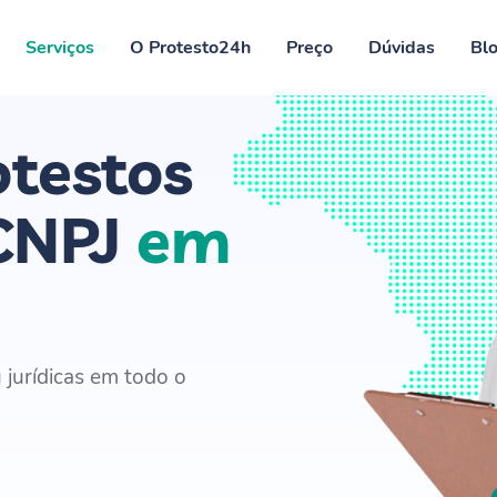
Serviços
O Protesto24h
Preço
Dúvidas
Bl
otestos
 CNPJ
em
 jurídicas em todo o