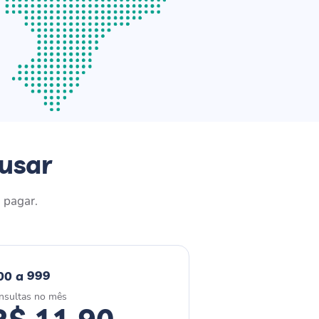
 usar
 pagar.
00 a 999
nsultas no mês
R$ 11,90