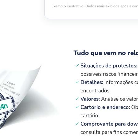
Exemplo ilustrativo. Dados reais exibidos após a con
Tudo que vem no rel
Situações de protestos:
possíveis riscos financeir
Detalhes:
Informações co
encontrados.
Valores:
Analise os valor
Cartório e endereço:
Obt
cartório.
Comprovante para dow
consulta para fins comerc