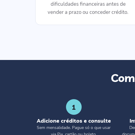
dificuldades financeiras antes de
vender a prazo ou conceder crédito.
Como
1
Adicione créditos e consulte
I
Sem mensalidade. Pague só o que usar
De
via Pix, cartão ou boleto.
docume