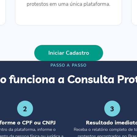
protestos em uma única plataforma.
Iniciar Cadastro
PASSO A PASSO
 funciona a Consulta Pro
2
3
nforme o CPF ou CNPJ
Resultado imediat
ntro da plataforma, informe o
Receba o relatório completo de t
nto da pessoa física ou jurídica a
protestos encontrados no Brasi