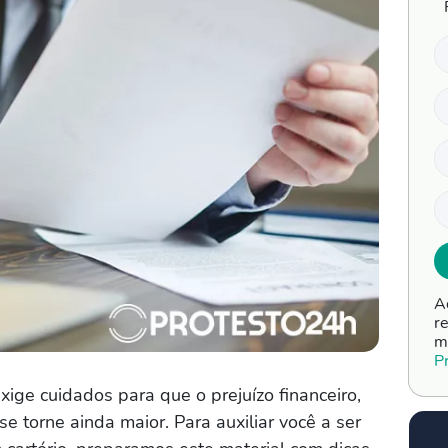
A
r
m
P
ige cuidados para que o prejuízo financeiro,
e torne ainda maior. Para auxiliar você a ser