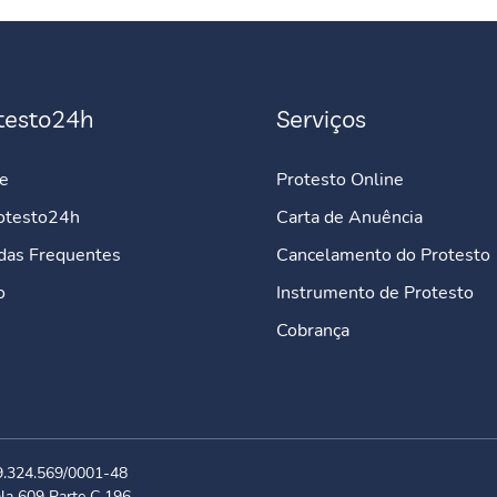
testo24h
Serviços
e
Protesto Online
otesto24h
Carta de Anuência
das Frequentes
Cancelamento do Protesto
o
Instrumento de Protesto
Cobrança
39.324.569/0001-48
la 609 Parte C 196