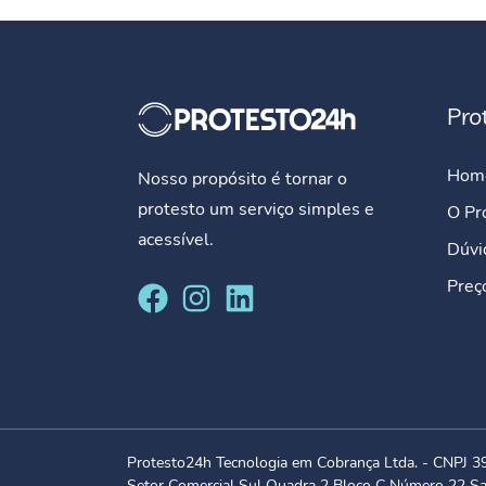
Pro
Hom
Nosso propósito é tornar o
protesto um serviço simples e
O Pr
acessível.
Dúvi
Preç
Protesto24h Tecnologia em Cobrança Ltda. - CNPJ 
Setor Comercial Sul Quadra 2 Bloco C Número 22 Sa