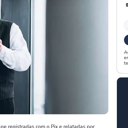
A
e
t
pe registradas com o Pix e relatadas por